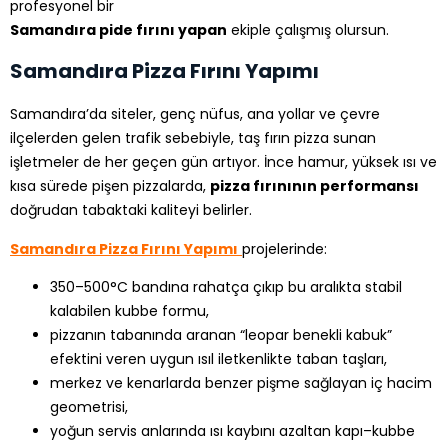
profesyonel bir
Samandıra pide fırını yapan
ekiple çalışmış olursun.
Samandıra Pizza Fırını Yapımı
Samandıra’da siteler, genç nüfus, ana yollar ve çevre
ilçelerden gelen trafik sebebiyle, taş fırın pizza sunan
işletmeler de her geçen gün artıyor. İnce hamur, yüksek ısı ve
kısa sürede pişen pizzalarda,
pizza fırınının performansı
doğrudan tabaktaki kaliteyi belirler.
Samandıra Pizza Fırını Yapımı
projelerinde:
350–500°C bandına rahatça çıkıp bu aralıkta stabil
kalabilen kubbe formu,
pizzanın tabanında aranan “leopar benekli kabuk”
efektini veren uygun ısıl iletkenlikte taban taşları,
merkez ve kenarlarda benzer pişme sağlayan iç hacim
geometrisi,
yoğun servis anlarında ısı kaybını azaltan kapı–kubbe