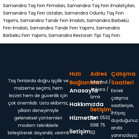
Samandıra Taş Fırın Firmaları, Samandıra Taş Fırın İmalatçıları,
Samandıra Taş Fırın Ustaları, Samandıra Odunlu Taş Fırın
Yapımı, Samandıra Tandır Fırın İmalatı, Samandıra Barbekü
Fırın İmalatı, Samandıra Tandır Fırın Yapımı, Samandıra
Barbekü Fırın Yapımı, Samandıra Restoran Tipi Taş Fırın.
Hızlı
Adres
Çalışma
Taş fırınlarda doğru işçilik ve
Bağlantılar
Saatleri
İstanbul /
malzeme seçimi, hem
Ankara /
Anasayfa
Esnek
lezzet hem de güvenlik için
İzmir
çalışma
çok önemlidir. Usta ekibimiz,
Hakkımızda
saatleriyle,
İletişim
yılların deneyimiyle
ihtiyaç
Hizmetler
Tel:
0532
geleneksel yöntemleri
duyduğunuz
698 75
modern tekniklerle
anda
İletişim
32
birleştirerek dayanıklı, verimli
yanınızdayız.