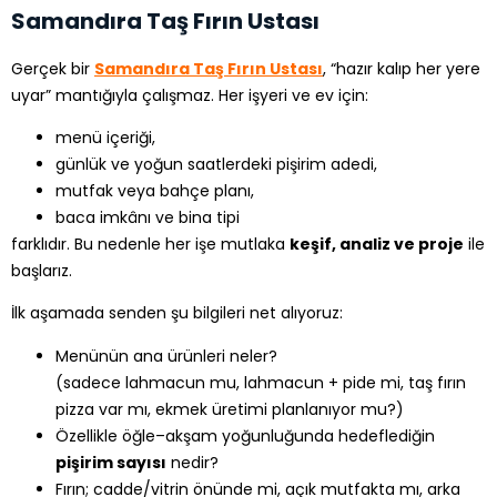
Samandıra Taş Fırın Ustası
Gerçek bir
Samandıra Taş Fırın Ustası
, “hazır kalıp her yere
uyar” mantığıyla çalışmaz. Her işyeri ve ev için:
menü içeriği,
günlük ve yoğun saatlerdeki pişirim adedi,
mutfak veya bahçe planı,
baca imkânı ve bina tipi
farklıdır. Bu nedenle her işe mutlaka
keşif, analiz ve proje
ile
başlarız.
İlk aşamada senden şu bilgileri net alıyoruz:
Menünün ana ürünleri neler?
(sadece lahmacun mu, lahmacun + pide mi, taş fırın
pizza var mı, ekmek üretimi planlanıyor mu?)
Özellikle öğle–akşam yoğunluğunda hedeflediğin
pişirim sayısı
nedir?
Fırın; cadde/vitrin önünde mi, açık mutfakta mı, arka