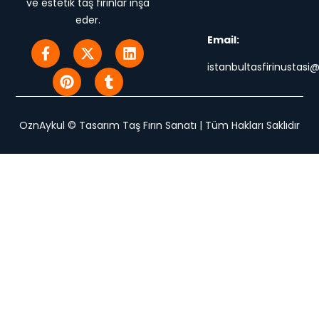
ve estetik taş fırınlar inşa
eder.
Email:
istanbultasfirinustas
OznAykul © Tasarım Taş Fırın Sanatı | Tüm Hakları Saklıdır