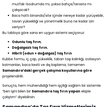
mutfak–bodrumda mı, yoksa bahçe/terasta mı
çalışacak?
Baca hattı binanda/site içinde nereye kadar yürüyebilir,
tavan yüksekliği ve yönetmelik buna ne kadar izin
veriyor?
Bu tabloya göre sana en uygun sistemi seçiyoruz:
Odunlu taş fırın
,
Doğalgazlı taş fırın
,
Hibrit (odun + doğalgaz) taş fırın
Kubbe formu, iç çap, yükseklik, taban taşı kalınlığı, izolasyon
katmanları, baca kesiti ve dış kaplama; tamamen
Samandıra’daki gerçek çalışma koşullarına göre
projelendirilir.
Sonuçta, hem mühendisliği hem işçiliği sağlam bir sistemle
“ben işini bilen bir
Samandıra taş fırın yapan
ekiple
çalıştım” diyebilirsin.
Samandıra’da Taş Fırın Hizmetlerimiz