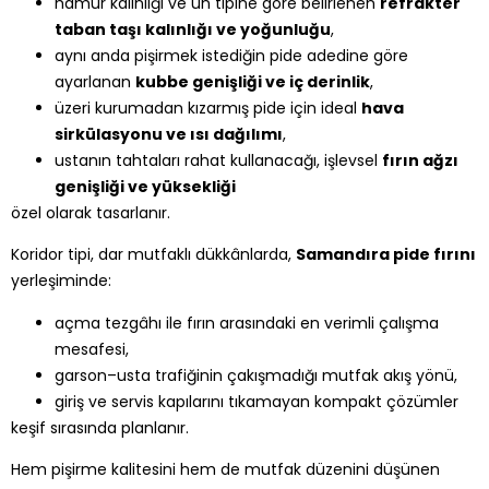
hamur kalınlığı ve un tipine göre belirlenen
refrakter
taban taşı kalınlığı ve yoğunluğu
,
aynı anda pişirmek istediğin pide adedine göre
ayarlanan
kubbe genişliği ve iç derinlik
,
üzeri kurumadan kızarmış pide için ideal
hava
sirkülasyonu ve ısı dağılımı
,
ustanın tahtaları rahat kullanacağı, işlevsel
fırın ağzı
genişliği ve yüksekliği
özel olarak tasarlanır.
Koridor tipi, dar mutfaklı dükkânlarda,
Samandıra pide fırını
yerleşiminde:
açma tezgâhı ile fırın arasındaki en verimli çalışma
mesafesi,
garson–usta trafiğinin çakışmadığı mutfak akış yönü,
giriş ve servis kapılarını tıkamayan kompakt çözümler
keşif sırasında planlanır.
Hem pişirme kalitesini hem de mutfak düzenini düşünen