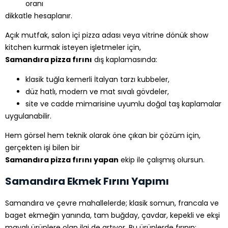
oranı
dikkatle hesaplanır.
Açık mutfak, salon içi pizza adası veya vitrine dönük show
kitchen kurmak isteyen işletmeler için,
Samandıra pizza fırını
dış kaplamasında:
klasik tuğla kemerli İtalyan tarzı kubbeler,
düz hatlı, modern ve mat sıvalı gövdeler,
site ve cadde mimarisine uyumlu doğal taş kaplamalar
uygulanabilir.
Hem görsel hem teknik olarak öne çıkan bir çözüm için,
gerçekten işi bilen bir
Samandıra pizza fırını yapan
ekip ile çalışmış olursun.
Samandıra Ekmek Fırını Yapımı
Samandıra ve çevre mahallelerde; klasik somun, francala ve
baget ekmeğin yanında, tam buğday, çavdar, kepekli ve ekşi
mayalı ürünlere olan ilgi de artıyor. Bu ürünlerde fırının: